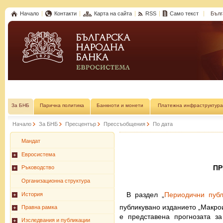
Начало
Контакти
Карта на сайта
RSS
Само текст
Бълг
За БНБ
Парична политика
Банкноти и монети
Платежна инфраструктура
Начало
За БНБ
Пресцентър
Прессъобщения
По дата
Мандат
Евросистема
П
Ръководство
Организационна структура
В раздел „
Периодични публ
История
публикувано изданието „Макро
Правна рамка
е представена прогнозата з
Изследвания и публикации