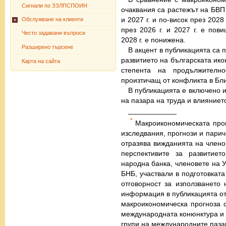
Сигнали по ЗЗЛПСПОИН
очаквания са растежът на БВП 
и 2027 г. и по-висок през 202
Обслужване на клиенти
през 2026 г. и 2027 г. е пов
Често задавани въпроси
2028 г. е понижена.
Разширено търсене
В акцент в публикацията са 
развитието на българската ико
Карта на сайта
степента на продължителн
произтичащ от конфликта в Бли
В публикацията е включено и
на пазара на труда и влияниет
____________
*
Макроикономическата прог
изследвания, прогнози и парич
отразява вижданията на члено
перспективите за развитиет
народна банка, членовете на 
БНБ, участвали в подготовката
отговорност за използването 
информация в публикацията от 
макроикономическа прогноза с
международната конюнктура и 
групи на международните пазар