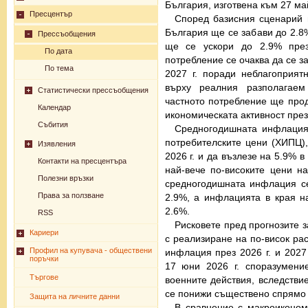
България, изготвена към 27 май
Пресцентър
Според базисния сценарий 
България ще се забави до 2.8% 
Прессъобщения
ще се ускори до 2.9% през
По дата
потребление се очаква да се за
По тема
2027 г. поради неблагоприят
върху реалния разполагаем
Статистически прессъобщения
частното потребление ще про
Календар
икономическата активност през
Събития
Средногодишната инфлация,
потребителските цени (ХИПЦ),
Изявления
2026 г. и да възлезе на 5.9% в
Контакти на пресцентъра
най-вече по-високите цени на
Полезни връзки
средногодишната инфлация се
Права за ползване
2.9%, а инфлацията в края н
2.6%.
RSS
Рисковете пред прогнозите 
Кариери
с реализиране на по-висок рас
Профил на купувача - обществени
инфлация през 2026 г. и 2027 
поръчки
17 юни 2026 г. споразумен
Търгове
военните действия, вследстви
се понижи съществено спрямо 
Защита на личните данни
В сравнение с макроикономи