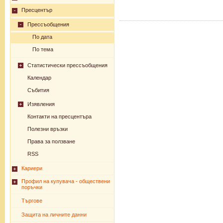
Пресцентър
Прессъобщения
По дата
По тема
Статистически прессъобщения
Календар
Събития
Изявления
Контакти на пресцентъра
Полезни връзки
Права за ползване
RSS
Кариери
Профил на купувача - обществени
поръчки
Търгове
Защита на личните данни