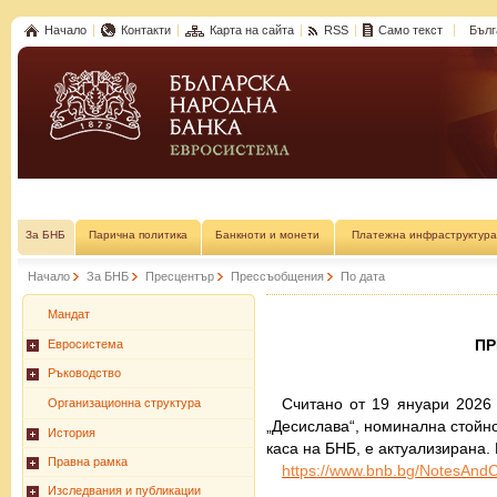
Начало
Контакти
Карта на сайта
RSS
Само текст
Бълг
За БНБ
Парична политика
Банкноти и монети
Платежна инфраструктура
Начало
За БНБ
Пресцентър
Прессъобщения
По дата
Мандат
П
Евросистема
Ръководство
Считано от 19 януари 2026 
Организационна структура
„Десислава“, номинална стойно
История
каса на БНБ, е актуализирана
Правна рамка
http
s
://
www.bnb.bg
/NotesAnd
Изследвания и публикации