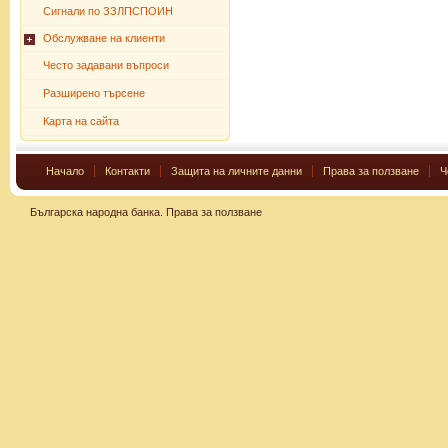
Сигнали по ЗЗЛПСПОИН
Обслужване на клиенти
Често задавани въпроси
Разширено търсене
Карта на сайта
Начало
Контакти
Защита на личните данни
Права за ползване
Ч
Българска народна банка.
Права за ползване