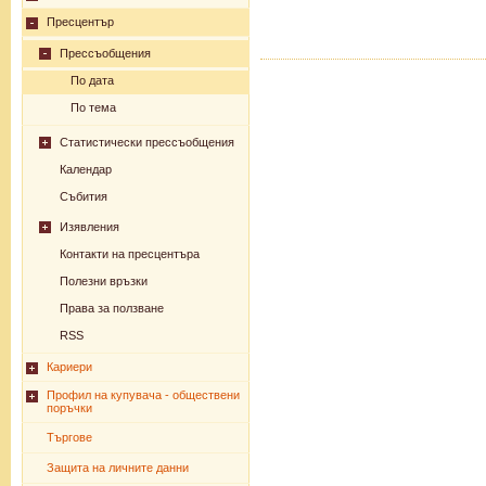
Пресцентър
Прессъобщения
По дата
По тема
Статистически прессъобщения
Календар
Събития
Изявления
Контакти на пресцентъра
Полезни връзки
Права за ползване
RSS
Кариери
Профил на купувача - обществени
поръчки
Търгове
Защита на личните данни