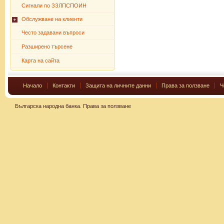
Сигнали по ЗЗЛПСПОИН
Обслужване на клиенти
Често задавани въпроси
Разширено търсене
Карта на сайта
Начало
Контакти
Защита на личните данни
Права за ползване
Ч
Българска народна банка.
Права за ползване