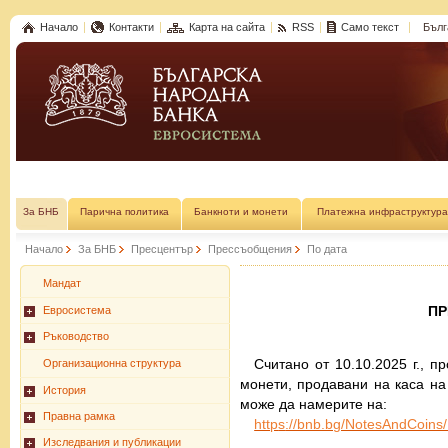
Начало
Контакти
Карта на сайта
RSS
Само текст
Бълг
За БНБ
Парична политика
Банкноти и монети
Платежна инфраструктура
Начало
За БНБ
Пресцентър
Прессъобщения
По дата
Мандат
П
Евросистема
Ръководство
Считано от 10.10.2025 г., 
Организационна структура
монети, продавани на каса на
История
може да намерите на:
Правна рамка
http
s
://bnb.bg/NotesAndCoins
Изследвания и публикации