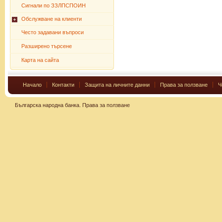
Сигнали по ЗЗЛПСПОИН
Обслужване на клиенти
Често задавани въпроси
Разширено търсене
Карта на сайта
Начало
Контакти
Защита на личните данни
Права за ползване
Ч
Българска народна банка.
Права за ползване