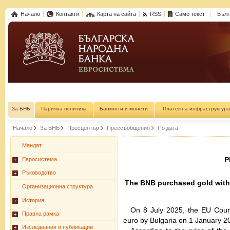
Начало
Контакти
Карта на сайта
RSS
Само текст
Бълг
За БНБ
Парична политика
Банкноти и монети
Платежна инфраструктура
Начало
За БНБ
Пресцентър
Прессъобщения
По дата
Мандат
P
Евросистема
Ръководство
The BNB purchased gold with 
Организационна структура
История
On 8 July 2025, the EU Counc
Правна рамка
euro by Bulgaria on 1 January 2
Изследвания и публикации