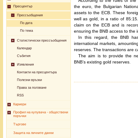
According to the rules of th
the euro, the Bulgarian Nation
Пресцентър
assets to the ECB. These foreig
Прессъобщения
well as gold, in a ratio of 85:1
По дата
claim on the ECB and is recor
По тема
ensuring the BNB access to the 
In this regard, the BNB ha
Статистически прессъобщения
international markets, amountin
Календар
reserves. The transactions are ca
The aim is to provide the n
Събития
BNB’s existing gold reserves.
Изявления
Контакти на пресцентъра
Полезни връзки
Права за ползване
RSS
Кариери
Профил на купувача - обществени
поръчки
Търгове
Защита на личните данни