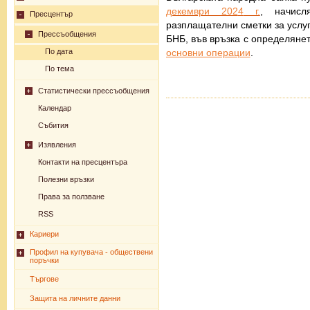
декември 202
4
г.
, начисл
Пресцентър
разплащателни сметки за услу
Прессъобщения
БНБ, във връзка с определяне
основни операции
.
По дата
По тема
Статистически прессъобщения
Календар
Събития
Изявления
Контакти на пресцентъра
Полезни връзки
Права за ползване
RSS
Кариери
Профил на купувача - обществени
поръчки
Търгове
Защита на личните данни