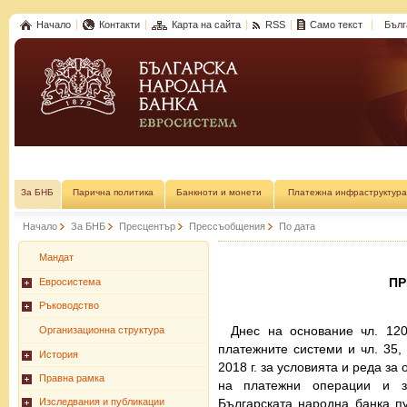
Начало
Контакти
Карта на сайта
RSS
Само текст
Бълг
За БНБ
Парична политика
Банкноти и монети
Платежна инфраструктура
Начало
За БНБ
Пресцентър
Прессъобщения
По дата
Мандат
П
Евросистема
Ръководство
Днес на основание чл. 120
Организационна структура
платежните системи и чл. 35
История
2018 г. за условията и реда за
Правна рамка
на платежни операции и з
Българската народна банка п
Изследвания и публикации