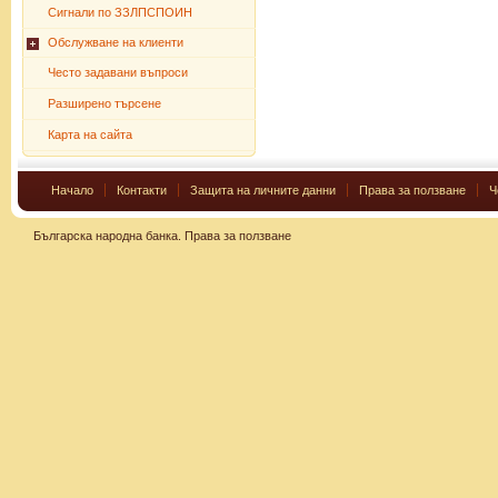
Сигнали по ЗЗЛПСПОИН
Обслужване на клиенти
Често задавани въпроси
Разширено търсене
Карта на сайта
Начало
Контакти
Защита на личните данни
Права за ползване
Ч
Българска народна банка.
Права за ползване