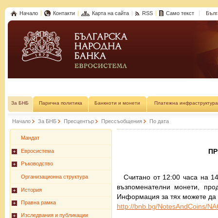
Начало
Контакти
Карта на сайта
RSS
Само текст
Бълг
За БНБ
Парична политика
Банкноти и монети
Платежна инфраструктура
Начало
За БНБ
Пресцентър
Прессъобщения
По дата
Мандат
П
Евросистема
Ръководство
Считано от 12:00 часа на 14
Организационна структура
възпоменателни монети, про
История
Информация за тях можете да 
Правна рамка
http://bnb.bg/NotesAndCoins/NA
Изследвания и публикации