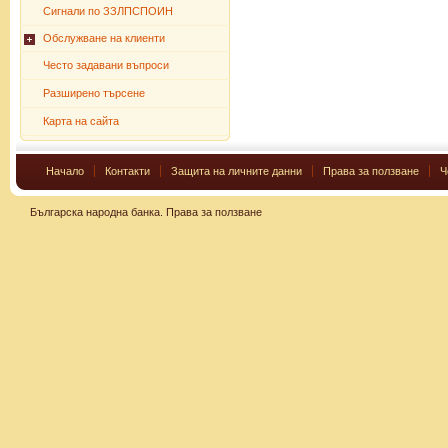
Сигнали по ЗЗЛПСПОИН
Обслужване на клиенти
Често задавани въпроси
Разширено търсене
Карта на сайта
Начало
Контакти
Защита на личните данни
Права за ползване
Ч
Българска народна банка.
Права за ползване