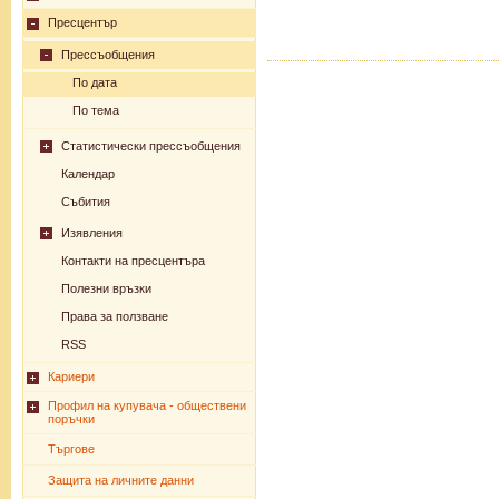
Пресцентър
Прессъобщения
По дата
По тема
Статистически прессъобщения
Календар
Събития
Изявления
Контакти на пресцентъра
Полезни връзки
Права за ползване
RSS
Кариери
Профил на купувача - обществени
поръчки
Търгове
Защита на личните данни