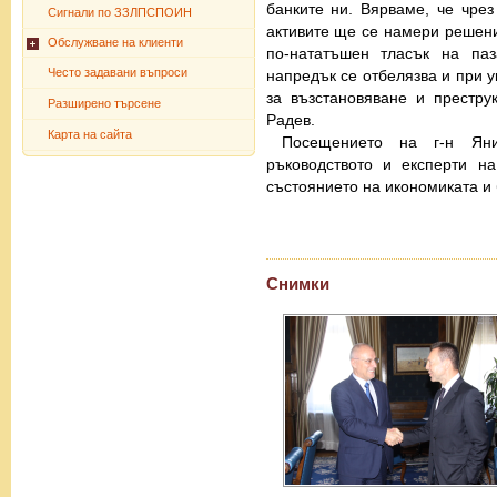
банките ни. Вярваме, че чре
Сигнали по ЗЗЛПСПОИН
активите ще се намери решени
Обслужване на клиенти
по-нататъшен тласък на паз
Често задавани въпроси
напредък се отбелязва и при у
за възстановяване и преструк
Разширено търсене
Радев.
Карта на сайта
Посещението на г-н Ян
ръководството и експерти н
състоянието на икономиката и 
Снимки