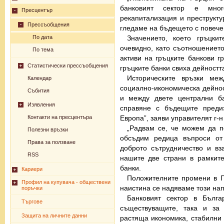
банковият сектор е мног
Пресцентър
рекапитализация и преструкт
Прессъобщения
гледаме на бъдещето с повече
Значението, което гръцки
По дата
очевидно, като съотношениет
По тема
активи на гръцките банкови г
Статистически прессъобщения
гръцките банки свиха дейностт
Историческите връзки ме
Календар
социално-икономическа дейнос
Събития
и между двете централни ба
Изявления
справяне с бъдещите преди
Европа”, заяви управителят г-н
Контакти на пресцентъра
„Радвам се, че можем да п
Полезни връзки
обсъдим редица въпроси от
Права за ползване
доброто сътрудничество и в
RSS
нашите две страни в рамкит
банки.
Кариери
Положителните промени в Г
Профил на купувача - обществени
наистина се надяваме този на
поръчки
Банковият сектор в Бълга
Търгове
съществуващите, така и за 
Защита на личните данни
растяща икономика, стабилни