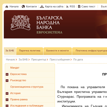
Начало
Контакти
Карта на сайта
RSS
Само текст
Бълг
За БНБ
Парична политика
Банкноти и монети
Платежна инфраструктура
Начало
За БНБ
Пресцентър
Прессъобщения
По дата
Мандат
П
Евросистема
Ръководство
По покана на управителя
Организационна структура
България пристигна управит
История
Стурнарас. Програмата на г
Правна рамка
институции.
„Икономиката на Гърция о
Изследвания и публикации