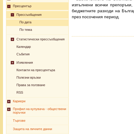
изпълнени всички препоръки,
Пресцентър
бюджетните разходи на Бълга
Прессъобщения
през посочения период.
По дата
По тема
Статистически прессъобщения
Календар
Събития
Изявления
Контакти на пресцентъра
Полезни връзки
Права за ползване
RSS
Кариери
Профил на купувача - обществени
поръчки
Търгове
Защита на личните данни