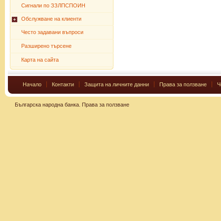
Сигнали по ЗЗЛПСПОИН
Обслужване на клиенти
Често задавани въпроси
Разширено търсене
Карта на сайта
Начало
Контакти
Защита на личните данни
Права за ползване
Ч
Българска народна банка.
Права за ползване