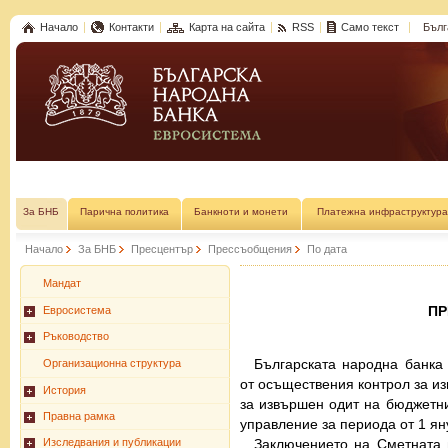
Начало
Контакти
Карта на сайта
RSS
Само текст
Бълг
За БНБ
Парична политика
Банкноти и монети
Платежна инфраструктура
Начало
За БНБ
Пресцентър
Прессъобщения
По дата
Мандат
П
Евросистема
Ръководство
Българската народна банка 
Организационна структура
от осъществения контрол за и
История
за извършен одит на бюджетни
Правна рамка
управление за периода от 1 ян
Заключението на Сметната 
Изследвания и публикации