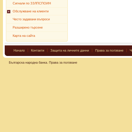
Сигнали по ЗЗЛПСПОИН
Обслужване на клиенти
Често задавани въпроси
Разширено търсене
Карта на сайта
Начало
Контакти
Защита на личните данни
Права за ползване
Ч
Българска народна банка.
Права за ползване