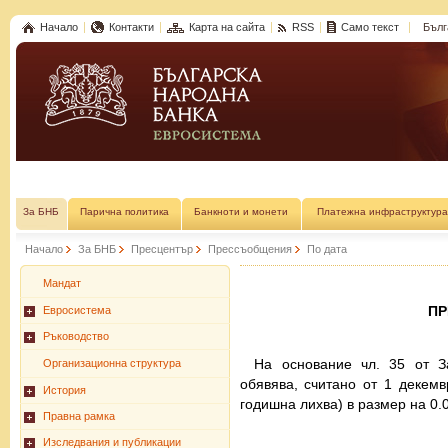
Начало
Контакти
Карта на сайта
RSS
Само текст
Бълг
За БНБ
Парична политика
Банкноти и монети
Платежна инфраструктура
Начало
За БНБ
Пресцентър
Прессъобщения
По дата
Мандат
П
Евросистема
Ръководство
На основание чл. 35 от З
Организационна структура
обявява, считано от 1 декемв
История
годишна лихва) в размер на 0.0
Правна рамка
Изследвания и публикации