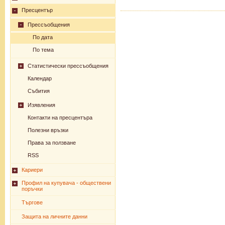
Пресцентър
Прессъобщения
По дата
По тема
Статистически прессъобщения
Календар
Събития
Изявления
Контакти на пресцентъра
Полезни връзки
Права за ползване
RSS
Кариери
Профил на купувача - обществени
поръчки
Търгове
Защита на личните данни