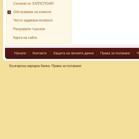
Сигнали по ЗЗЛПСПОИН
Обслужване на клиенти
Често задавани въпроси
Разширено търсене
Карта на сайта
Начало
Контакти
Защита на личните данни
Права за ползване
Ч
Българска народна банка.
Права за ползване