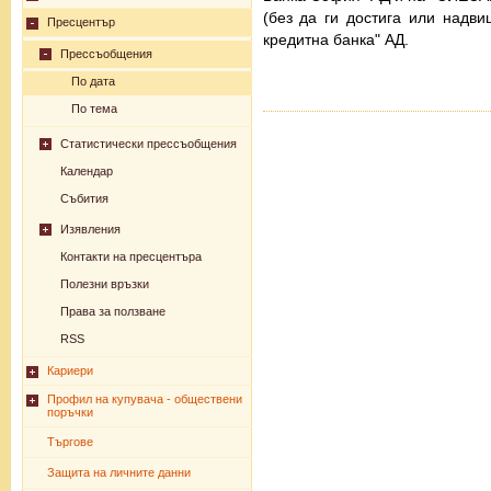
(без да ги достига или надви
Пресцентър
кредитна банка" АД.
Прессъобщения
По дата
По тема
Статистически прессъобщения
Календар
Събития
Изявления
Контакти на пресцентъра
Полезни връзки
Права за ползване
RSS
Кариери
Профил на купувача - обществени
поръчки
Търгове
Защита на личните данни