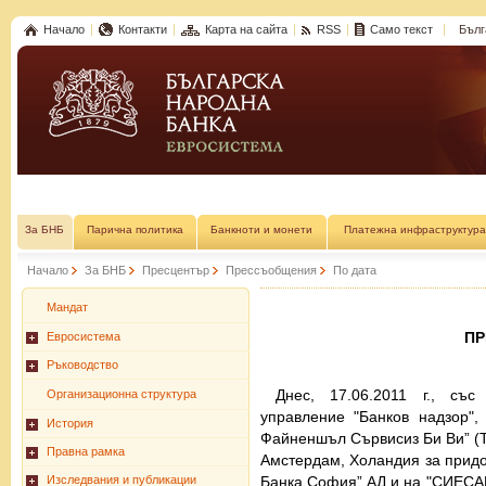
Начало
Контакти
Карта на сайта
RSS
Само текст
Бълг
За БНБ
Парична политика
Банкноти и монети
Платежна инфраструктура
Начало
За БНБ
Пресцентър
Прессъобщения
По дата
Мандат
П
Евросистема
Ръководство
Днес, 17.06.2011 г., съ
Организационна структура
управление "Банков надзор"
История
Файненшъл Сървисиз Би Ви” (ТB
Правна рамка
Амстердам, Холандия за придо
Банка София” АД и на "СИЕСАЙ
Изследвания и публикации