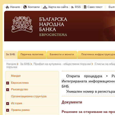
Начало
Контакти
Карта на сайта
RSS
Само текст
Бълг
За БНБ
Парична политика
Банкноти и монети
Платежна инфраструктура
Начало
За БНБ
Профил на купувача - обществени поръчки
Списък на общ
поръчки
Открита процедура • Р
Мандат
Интегрираната информационн
Евросистема
БНБ
Ръководство
Уникален номер в регистър
Организационна структура
Документи
История
Правна рамка
Решение за откриване на пр