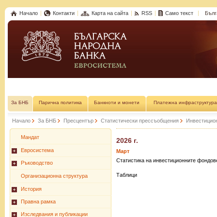
Начало
Контакти
Карта на сайта
RSS
Само текст
Бълг
За БНБ
Парична политика
Банкноти и монети
Платежна инфраструктура
Начало
За БНБ
Пресцентър
Статистически прессъобщения
Инвестицио
Мандат
2026 г.
Евросистема
Март
Статистика на инвестиционните фондове,
Ръководство
Таблици
Организационна структура
История
Правна рамка
Изследвания и публикации