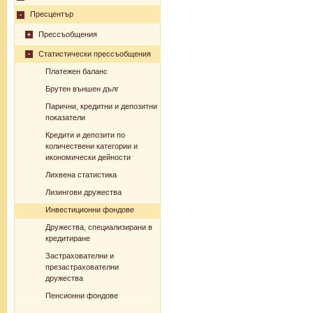
Пресцентър
Прессъобщения
Статистически прессъобщения
Платежен баланс
Брутен външен дълг
Парични, кредитни и депозитни
показатели
Кредити и депозити по
количествени категории и
икономически дейности
Лихвена статистика
Лизингови дружества
Инвестиционни фондове
Дружества, специализирани в
кредитиране
Застрахователни и
презастрахователни
дружества
Пенсионни фондове