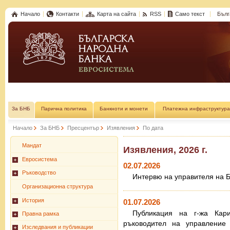
Начало
Контакти
Карта на сайта
RSS
Само текст
Бълг
За БНБ
Парична политика
Банкноти и монети
Платежна инфраструктура
Начало
За БНБ
Пресцентър
Изявления
По дата
Мандат
Изявления, 2026 г.
Евросистема
02.07.2026
Ръководство
Интервю на управителя на Б
Организационна структура
История
01.07.2026
Публикация на г-жа Кар
Правна рамка
ръководител на управление
Изследвания и публикации