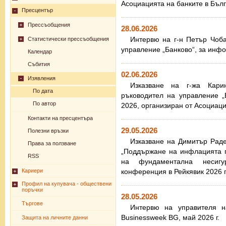
Асоциацията на банките в Бълга
Пресцентър
Прессъобщения
28.06.2026
Интервю на г-н Петър Чоба
Статистически прессъобщения
управление „Банково“, за инф
Календар
Събития
02.06.2026
Изявления
Изказване на г-жа Кари
По дата
ръководител на управление 
По автор
2026, организиран от Асоциаци
Контакти на пресцентъра
29.05.2026
Полезни връзки
Изказване на Димитър Раде
Права за ползване
„Поддържане на инфлацията п
RSS
на фундаментална несигу
Кариери
конференция в Рейкявик 2026 г.
Профил на купувача - обществени
поръчки
28.05.2026
Търгове
Интервю на управителя н
Businessweek BG, май 2026 г.
Защита на личните данни