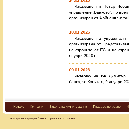
14.01.2026
Изказване г-н Петър Чоба
управление „Банково“, по врем
организиран от Файненшъл тайм
10.01.2026
Изказване на управителя
организирана от Представите
на страните от ЕС и на стра
януари 2026 г.
09.01.2026
Интервю на г-н Димитър Р
банка, за Капитал, 9 януари 202
Начало
Контакти
Защита на личните данни
Права за ползване
Ч
Българска народна банка.
Права за ползване