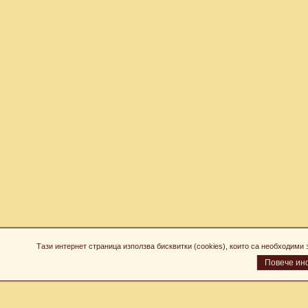
Тази интернет страница използва бисквитки (cookies), които са необходим
Повече ин