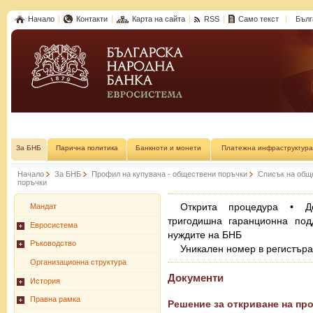
Начало
Контакти
Карта на сайта
RSS
Само текст
Бълг
За БНБ
Парична политика
Банкноти и монети
Платежна инфраструктура
Начало
За БНБ
Профил на купувача - обществени поръчки
Списък на общ
поръчки
Открита процедура • До
Мандат
тригодишна гаранционна под
Евросистема
нуждите на БНБ
Ръководство
Уникален номер в регистър
Организационна структура
Документи
История
Правна рамка
Решение за откриване на пр