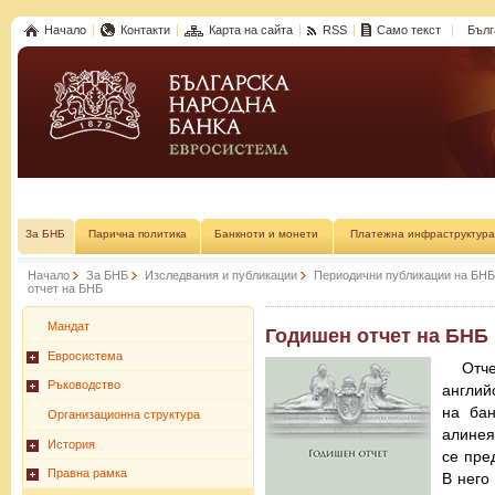
Начало
Контакти
Карта на сайта
RSS
Само текст
Бълг
За БНБ
Парична политика
Банкноти и монети
Платежна инфраструктура
Начало
За БНБ
Изследвания и публикации
Периодични публикации на БНБ
отчет на БНБ
Мандат
Годишен отчет на БНБ
Евросистема
Отч
Ръководство
англий
на бан
Организационна структура
алинея
История
се пре
Правна рамка
В него