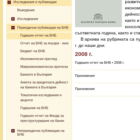
разв
Изследвания и публикации
иконо
Въведение
дейнос
Изследвания
както 
консо
Периодични публикации на БНБ
съответната година, както и с
Годишен отчет на БНБ
В архива на рубриката са п
Отчет на БНБ за януари - юни
г. до наши дни.
Бюджет на БНБ
2008 г.
Икономически преглед
Годишен отчет на БНБ • 2008 г.
Макроикономическа прогноза
Банките в България
Приложения
Анкета за кредитната дейност
на банките в България
Приложения
Тематични изследвания и
акценти
Годишник на БНБ
Годишен отчет на Фонда за
преструктуриране на банки
Непериодични публикации на
БНБ