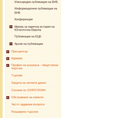
Извънредни публикации на БНБ
Информационни публикации на
БНБ
Конференции
Мрежа за парична история на
Югоизточна Европа
Публикации на ЕЦБ
Архив на публикации
Пресцентър
Кариери
Профил на купувача - обществени
поръчки
Търгове
Защита на личните данни
Сигнали по ЗЗЛПСПОИН
Обслужване на клиенти
Често задавани въпроси
Разширено търсене