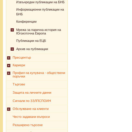
Извънредни публикации на БНБ
Информационни публикации на
БНБ
Конференции
Мрежа за парична история на
Югоизточна Европа
Публикации на ЕЦБ
Архив на публикации
Пресцентър
Кариери
Профил на купувача - обществени
поръчки
Търгове
Защита на личните данни
Сигнали по ЗЗЛПСПОИН
Обслужване на клиенти
Често задавани въпроси
Разширено търсене