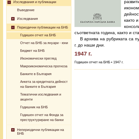
разв
Изследвания и публикации
иконо
Въведение
дейнос
Изследвания
както 
консо
Периодични публикации на БНБ
съответната година, както и с
Годишен отчет на БНБ
В архива на рубриката са п
Отчет на БНБ за януари - юни
г. до наши дни.
Бюджет на БНБ
1947 г.
Икономически преглед
Годишен отчет на БНБ • 1947 г.
Макроикономическа прогноза
Банките в България
Анкета за кредитната дейност
на банките в България
Тематични изследвания и
акценти
Годишник на БНБ
Годишен отчет на Фонда за
преструктуриране на банки
Непериодични публикации на
БНБ