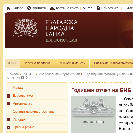
Начало
Контакти
Карта на сайта
RSS
Само текст
Бълг
За БНБ
Парична политика
Банкноти и монети
Платежна инфраструктура
Начало
За БНБ
Изследвания и публикации
Периодични публикации на БНБ
отчет на БНБ
Мандат
Годишен отчет на БНБ
Евросистема
Отч
Ръководство
англий
на бан
Организационна структура
алинея
История
се пре
Правна рамка
В него