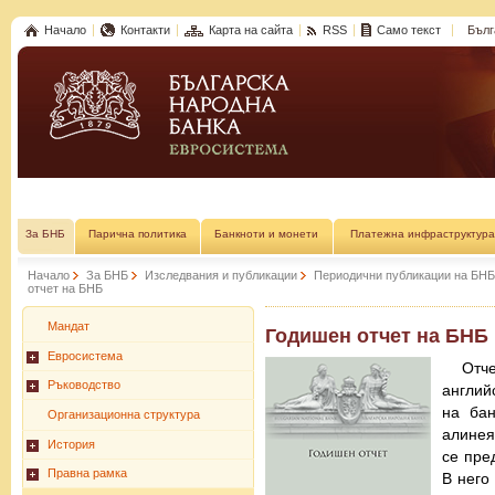
Начало
Контакти
Карта на сайта
RSS
Само текст
Бълг
За БНБ
Парична политика
Банкноти и монети
Платежна инфраструктура
Начало
За БНБ
Изследвания и публикации
Периодични публикации на БНБ
отчет на БНБ
Мандат
Годишен отчет на БНБ
Евросистема
Отч
Ръководство
англий
на бан
Организационна структура
алинея
История
се пре
Правна рамка
В него