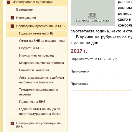
разв
Изследвания и публикации
иконо
Въведение
дейнос
Изследвания
както 
консо
Периодични публикации на БНБ
съответната година, както и с
Годишен отчет на БНБ
В архива на рубриката са п
Отчет на БНБ за януари - юни
г. до наши дни.
Бюджет на БНБ
2017 г.
Икономически преглед
Годишен отчет на БНБ • 2017 г.
Макроикономическа прогноза
Банките в България
Приложения
Анкета за кредитната дейност
на банките в България
Приложения
Тематични изследвания и
акценти
Годишник на БНБ
Годишен отчет на Фонда за
преструктуриране на банки
Непериодични публикации на
БНБ