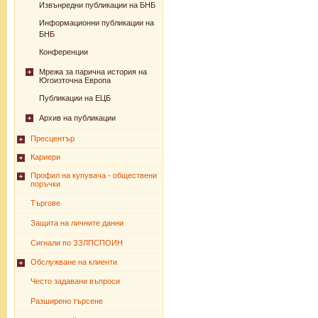
Извънредни публикации на БНБ
Информационни публикации на
БНБ
Конференции
Мрежа за парична история на
Югоизточна Европа
Публикации на ЕЦБ
Архив на публикации
Пресцентър
Кариери
Профил на купувача - обществени
поръчки
Търгове
Защита на личните данни
Сигнали по ЗЗЛПСПОИН
Обслужване на клиенти
Често задавани въпроси
Разширено търсене