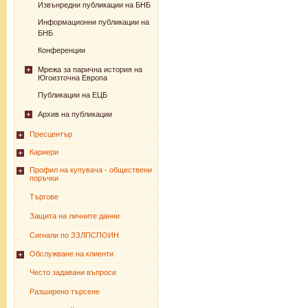
Извънредни публикации на БНБ
Информационни публикации на
БНБ
Конференции
Мрежа за парична история на
Югоизточна Европа
Публикации на ЕЦБ
Архив на публикации
Пресцентър
Кариери
Профил на купувача - обществени
поръчки
Търгове
Защита на личните данни
Сигнали по ЗЗЛПСПОИН
Обслужване на клиенти
Често задавани въпроси
Разширено търсене