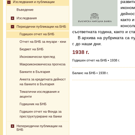
разв
Изследвания и публикации
иконо
Въведение
дейнос
Изследвания
както 
консо
Периодични публикации на БНБ
съответната година, както и с
Годишен отчет на БНБ
В архива на рубриката са п
Отчет на БНБ за януари - юни
г. до наши дни.
Бюджет на БНБ
1938 г.
Икономически преглед
Годишен отчет на БНБ • 1938 г.
Макроикономическа прогноза
Банките в България
Баланс на БНБ • 1938 г.
Анкета за кредитната дейност
на банките в България
Тематични изследвания и
акценти
Годишник на БНБ
Годишен отчет на Фонда за
преструктуриране на банки
Непериодични публикации на
БНБ