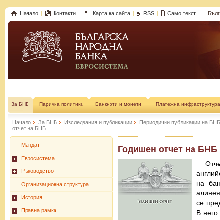
Начало
Контакти
Карта на сайта
RSS
Само текст
Бълг
За БНБ
Парична политика
Банкноти и монети
Платежна инфраструктура
Начало
За БНБ
Изследвания и публикации
Периодични публикации на БНБ
отчет на БНБ
Мандат
Годишен отчет на БНБ
Евросистема
Отч
Ръководство
англий
на бан
Организационна структура
алинея
История
се пре
Правна рамка
В него