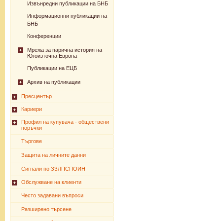
Извънредни публикации на БНБ
Информационни публикации на
БНБ
Конференции
Мрежа за парична история на
Югоизточна Европа
Публикации на ЕЦБ
Архив на публикации
Пресцентър
Кариери
Профил на купувача - обществени
поръчки
Търгове
Защита на личните данни
Сигнали по ЗЗЛПСПОИН
Обслужване на клиенти
Често задавани въпроси
Разширено търсене