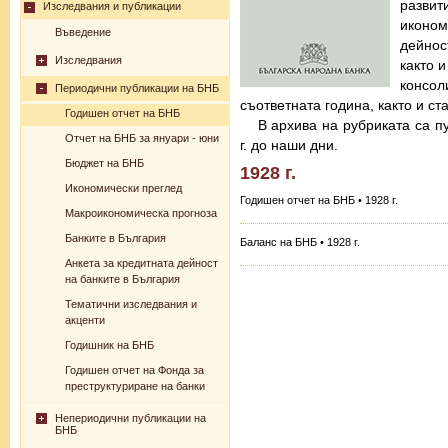
разв
Изследвания и публикации
иконо
Въведение
дейнос
Изследвания
както 
консо
Периодични публикации на БНБ
съответната година, както и с
Годишен отчет на БНБ
В архива на рубриката са п
Отчет на БНБ за януари - юни
г. до наши дни.
Бюджет на БНБ
1928 г.
Икономически преглед
Годишен отчет на БНБ • 1928 г.
Макроикономическа прогноза
Банките в България
Баланс на БНБ • 1928 г.
Анкета за кредитната дейност
на банките в България
Тематични изследвания и
акценти
Годишник на БНБ
Годишен отчет на Фонда за
преструктуриране на банки
Непериодични публикации на
БНБ