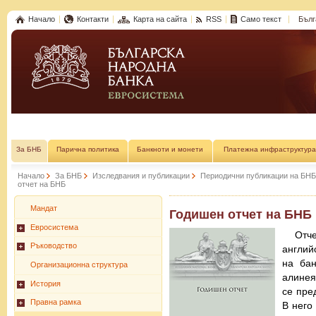
Начало
Контакти
Карта на сайта
RSS
Само текст
Бълг
За БНБ
Парична политика
Банкноти и монети
Платежна инфраструктура
Начало
За БНБ
Изследвания и публикации
Периодични публикации на БНБ
отчет на БНБ
Мандат
Годишен отчет на БНБ
Евросистема
Отч
Ръководство
англий
на бан
Организационна структура
алинея
История
се пре
Правна рамка
В него