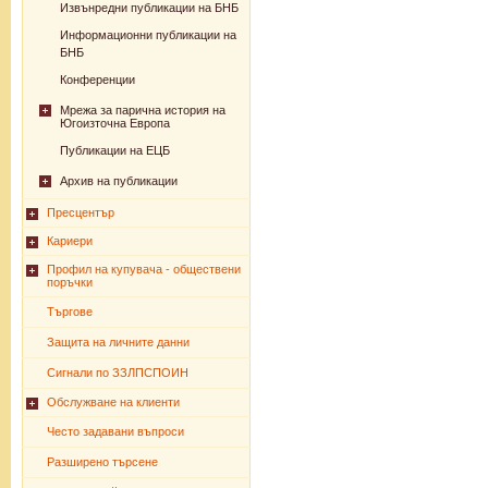
Извънредни публикации на БНБ
Информационни публикации на
БНБ
Конференции
Мрежа за парична история на
Югоизточна Европа
Публикации на ЕЦБ
Архив на публикации
Пресцентър
Кариери
Профил на купувача - обществени
поръчки
Търгове
Защита на личните данни
Сигнали по ЗЗЛПСПОИН
Обслужване на клиенти
Често задавани въпроси
Разширено търсене