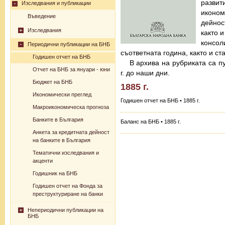
разв
Изследвания и публикации
иконо
Въведение
дейнос
Изследвания
както 
консо
Периодични публикации на БНБ
съответната година, както и с
Годишен отчет на БНБ
В архива на рубриката са п
Отчет на БНБ за януари - юни
г. до наши дни.
Бюджет на БНБ
1885 г.
Икономически преглед
Годишен отчет на БНБ • 1885 г.
Макроикономическа прогноза
Банките в България
Баланс на БНБ • 1885 г.
Анкета за кредитната дейност
на банките в България
Тематични изследвания и
акценти
Годишник на БНБ
Годишен отчет на Фонда за
преструктуриране на банки
Непериодични публикации на
БНБ