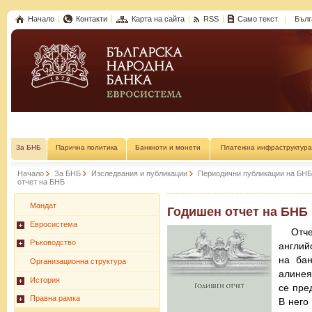
Начало
Контакти
Карта на сайта
RSS
Само текст
Бълг
За БНБ
Парична политика
Банкноти и монети
Платежна инфраструктура
Начало
За БНБ
Изследвания и публикации
Периодични публикации на БНБ
отчет на БНБ
Мандат
Годишен отчет на БНБ
Евросистема
Отч
Ръководство
англий
на бан
Организационна структура
алинея
История
се пре
Правна рамка
В него