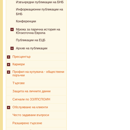
Извънредни публикации на БНБ
Информационни публикации на
БНБ
Конференции
Мрежа за парична история на
Югоизточна Европа
Публикации на ЕЦБ
Архив на публикации
Пресцентър
Кариери
Профил на купувача - обществени
поръчки
Търгове
Защита на личните данни
Сигнали по ЗЗЛПСПОИН
Обслужване на клиенти
Често задавани въпроси
Разширено търсене