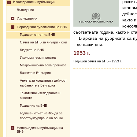
разв
Изследвания и публикации
иконо
Въведение
дейнос
Изследвания
както 
консо
Периодични публикации на БНБ
съответната година, както и с
Годишен отчет на БНБ
В архива на рубриката са п
Отчет на БНБ за януари - юни
г. до наши дни.
Бюджет на БНБ
1953 г.
Икономически преглед
Годишен отчет на БНБ • 1953 г.
Макроикономическа прогноза
Банките в България
Анкета за кредитната дейност
на банките в България
Тематични изследвания и
акценти
Годишник на БНБ
Годишен отчет на Фонда за
преструктуриране на банки
Непериодични публикации на
БНБ