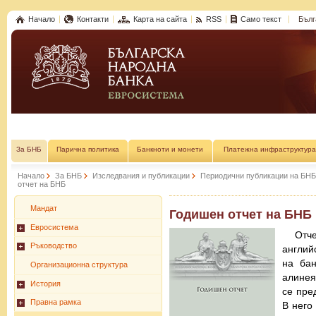
Начало
Контакти
Карта на сайта
RSS
Само текст
Бълг
За БНБ
Парична политика
Банкноти и монети
Платежна инфраструктура
Начало
За БНБ
Изследвания и публикации
Периодични публикации на БНБ
отчет на БНБ
Мандат
Годишен отчет на БНБ
Евросистема
Отч
Ръководство
англий
на бан
Организационна структура
алинея
История
се пре
Правна рамка
В него