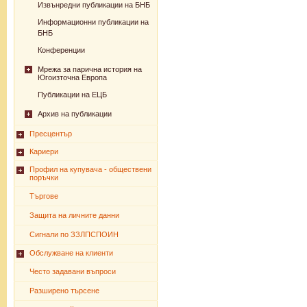
Извънредни публикации на БНБ
Информационни публикации на
БНБ
Конференции
Мрежа за парична история на
Югоизточна Европа
Публикации на ЕЦБ
Архив на публикации
Пресцентър
Кариери
Профил на купувача - обществени
поръчки
Търгове
Защита на личните данни
Сигнали по ЗЗЛПСПОИН
Обслужване на клиенти
Често задавани въпроси
Разширено търсене