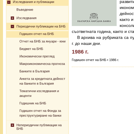
разв
Изследвания и публикации
иконо
Въведение
дейнос
Изследвания
както 
консо
Периодични публикации на БНБ
съответната година, както и с
Годишен отчет на БНБ
В архива на рубриката са п
Отчет на БНБ за януари - юни
г. до наши дни.
Бюджет на БНБ
1986 г.
Икономически преглед
Годишен отчет на БНБ • 1986 г.
Макроикономическа прогноза
Банките в България
Анкета за кредитната дейност
на банките в България
Тематични изследвания и
акценти
Годишник на БНБ
Годишен отчет на Фонда за
преструктуриране на банки
Непериодични публикации на
БНБ