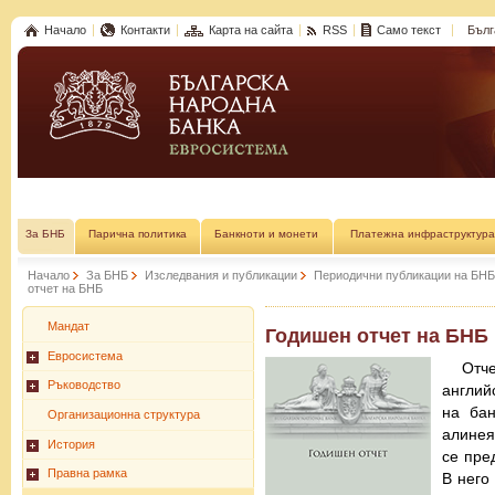
Начало
Контакти
Карта на сайта
RSS
Само текст
Бълг
За БНБ
Парична политика
Банкноти и монети
Платежна инфраструктура
Начало
За БНБ
Изследвания и публикации
Периодични публикации на БНБ
отчет на БНБ
Мандат
Годишен отчет на БНБ
Евросистема
Отч
Ръководство
англий
на бан
Организационна структура
алинея
История
се пре
Правна рамка
В него