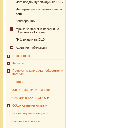
Извънредни публикации на БНБ
Информационни публикации на
БНБ
Конференции
Мрежа за парична история на
Югоизточна Европа
Публикации на ЕЦБ
Архив на публикации
Пресцентър
Кариери
Профил на купувача - обществени
поръчки
Търгове
Защита на личните данни
Сигнали по ЗЗЛПСПОИН
Обслужване на клиенти
Често задавани въпроси
Разширено търсене