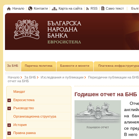
Начало
Контакти
Карта на сайта
RSS
Само текст
Бълг
За БНБ
Парична политика
Банкноти и монети
Платежна инфраструктура
Начало
За БНБ
Изследвания и публикации
Периодични публикации на БНБ
отчет на БНБ
Мандат
Годишен отчет на БНБ
Евросистема
Отч
Ръководство
англий
на бан
Организационна структура
алинея
История
се пре
Правна рамка
В него