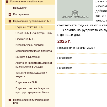
разв
Изследвания и публикации
иконо
Въведение
дейнос
Изследвания
както 
консо
Периодични публикации на БНБ
съответната година, както и с
Годишен отчет на БНБ
В архива на рубриката са п
Отчет на БНБ за януари - юни
г. до наши дни.
Бюджет на БНБ
2025 г.
Икономически преглед
Годишен отчет на БНБ • 2025 г.
Макроикономическа прогноза
Банките в България
Приложения
Анкета за кредитната дейност
на банките в България
Приложения
Тематични изследвания и
акценти
Годишник на БНБ
Годишен отчет на Фонда за
преструктуриране на банки
Непериодични публикации на
БНБ