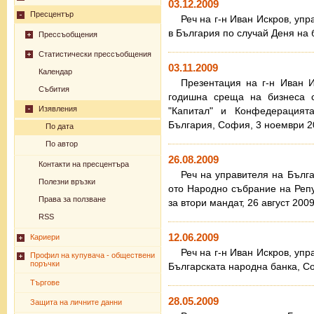
03.12.2009
Пресцентър
Реч на г-н Иван Искров, уп
в България по случай Деня на 
Прессъобщения
Статистически прессъобщения
03.11.2009
Календар
Презентация на г-н Иван И
Събития
годишна среща на бизнеса с
Изявления
"Капитал" и Конфедерацият
България, София, 3 ноември 20
По дата
По автор
26.08.2009
Контакти на пресцентъра
Реч на управителя на Бълг
Полезни връзки
ото Народно събрание на Реп
Права за ползване
за втори мандат, 26 август 2009 
RSS
12.06.2009
Кариери
Реч на г-н Иван Искров, уп
Профил на купувача - обществени
поръчки
Българската народна банка, Со
Търгове
28.05.2009
Защита на личните данни