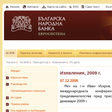
Начало
Контакти
Карта на сайта
RSS
Само текст
Бълг
За БНБ
Парична политика
Банкноти и монети
Платежна инфраструктура
Начало
За БНБ
Пресцентър
Изявления
По дата
Мандат
Изявления, 2009 г.
Евросистема
07.12.2009
Ръководство
Реч на г-н Иван Искров,
международната конфере
Организационна структура
предизвикателства пред при
История
декември 2009 г.
Правна рамка
Изследвания и публикации