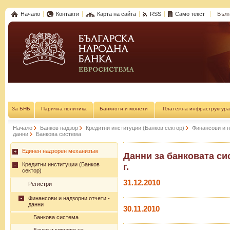
Начало
Контакти
Карта на сайта
RSS
Само текст
Бълг
За БНБ
Парична политика
Банкноти и монети
Платежна инфраструктура
Начало
Банков надзор
Кредитни институции (Банков сектор)
Финансови и н
данни
Банкова система
Единен надзорен механизъм
Данни за банковата сис
Кредитни институции (Банков
г.
сектор)
31.12.2010
Регистри
Финансови и надзорни отчети -
данни
30.11.2010
Банкова система