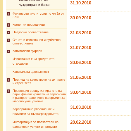
Банки и клонове на
31.10.2010
чуждестранни банки
Финансови институции по чл.3а от
ЗКИ
30.09.2010
Кредитни посредници
31.08.2010
Надзорно оповестяване
Отчетни изисквания и публично
оповестяване
31.07.2010
Капиталови буфери
Изисквания към кредитните
30.06.2010
стандарти
Капиталова адекватност
31.05.2010
Преглед на качеството на активите
и стрес тест
Превенция срещу изпирането на
30.04.2010
пари, финансирането на тероризма
и разпространението на оръжия за
масово унищожение
31.03.2010
Корпоративно управление и
политики за възнагражденията
28.02.2010
Информация за ползватели на
финансови услуги и продукти