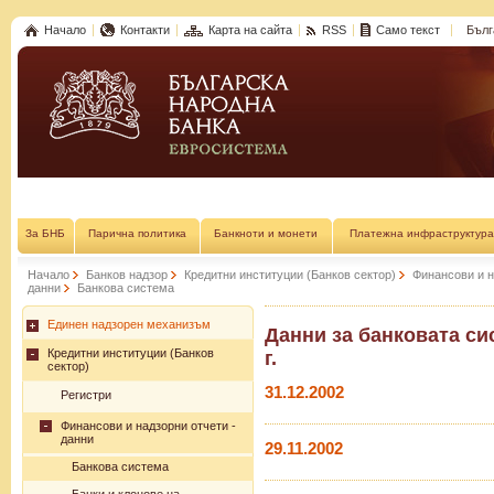
Начало
Контакти
Карта на сайта
RSS
Само текст
Бълг
За БНБ
Парична политика
Банкноти и монети
Платежна инфраструктура
Начало
Банков надзор
Кредитни институции (Банков сектор)
Финансови и н
данни
Банкова система
Единен надзорен механизъм
Данни за банковата сис
Кредитни институции (Банков
г.
сектор)
31.12.2002
Регистри
Финансови и надзорни отчети -
данни
29.11.2002
Банкова система