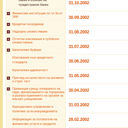
Банки и клонове на
31.10.2002
чуждестранни банки
Финансови институции по чл.3а от
ЗКИ
30.09.2002
Кредитни посредници
31.08.2002
Надзорно оповестяване
Отчетни изисквания и публично
оповестяване
31.07.2002
Капиталови буфери
Изисквания към кредитните
30.06.2002
стандарти
Капиталова адекватност
31.05.2002
Преглед на качеството на активите
и стрес тест
Превенция срещу изпирането на
30.04.2002
пари, финансирането на тероризма
и разпространението на оръжия за
масово унищожение
31.03.2002
Корпоративно управление и
политики за възнагражденията
28.02.2002
Информация за ползватели на
финансови услуги и продукти