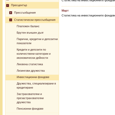
Статистика на инвестиционните фондове,
Пресцентър
Март
Прессъобщения
Статистика на инвестиционните фондове,
Статистически прессъобщения
Платежен баланс
Брутен външен дълг
Парични, кредитни и депозитни
показатели
Кредити и депозити по
количествени категории и
икономически дейности
Лихвена статистика
Лизингови дружества
Инвестиционни фондове
Дружества, специализирани в
кредитиране
Застрахователни и
презастрахователни
дружества
Пенсионни фондове