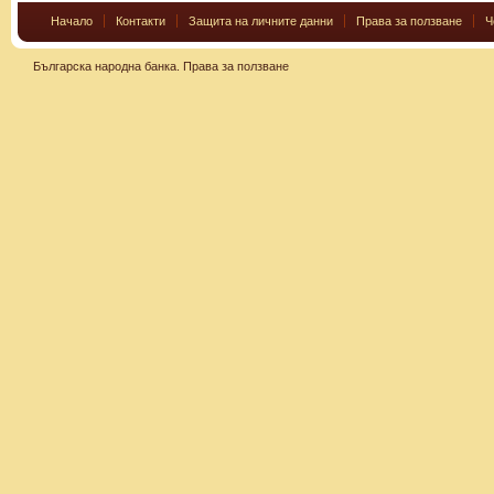
Начало
Контакти
Защита на личните данни
Права за ползване
Ч
Българска народна банка.
Права за ползване