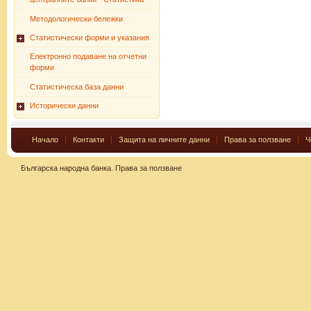
Методологически бележки
Статистически форми и указания
Електронно подаване на отчетни
форми
Статистическа база данни
Исторически данни
Начало
Контакти
Защита на личните данни
Права за ползване
Ч
Българска народна банка.
Права за ползване