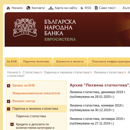
Начало
Контакти
Карта на сайта
RSS
Само текст
Бълг
За БНБ
Парична политика
Банкноти и монети
Платежна инфраструктура
Начало
Статистика
Парична и лихвена статистика
Лихвена статистика
А
статистика"
Архив "Лихвена статистика", 
Баланс на БНБ
Лихвена статистика, декември 2019 г.
Макроикономически показатели
(публикувана на 28.01.2020 г.)
Външен сектор
Лихвена статистика, ноември 2019 г.
Парична и лихвена статистика
(публикувана на 30.12.2019 г.)
Парична статистика
Лихвена статистика, октомври 2019 г.
(публикувана на 27.11.2019 г.)
Кредити и депозити по
количествени категории и