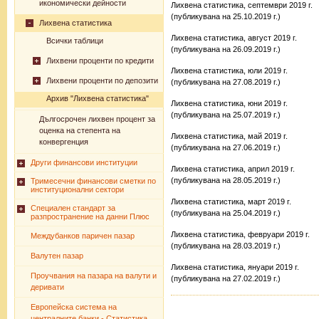
икономически дейности
Лихвена статистика, септември 2019 г.
(публикувана на 25.10.2019 г.)
Лихвена статистика
Лихвена статистика, август 2019 г.
Всички таблици
(публикувана на 26.09.2019 г.)
Лихвени проценти по кредити
Лихвена статистика, юли 2019 г.
Лихвени проценти по депозити
(публикувана на 27.08.2019 г.)
Архив "Лихвена статистика"
Лихвена статистика, юни 2019 г.
(публикувана на 25.07.2019 г.)
Дългосрочен лихвен процент за
оценка на степента на
Лихвена статистика, май 2019 г.
конвергенция
(публикувана на 27.06.2019 г.)
Други финансови институции
Лихвена статистика, април 2019 г.
(публикувана на 28.05.2019 г.)
Тримесечни финансови сметки по
институционални сектори
Лихвена статистика, март 2019 г.
Специален стандарт за
(публикувана на 25.04.2019 г.)
разпространение на данни Плюс
Лихвена статистика, февруари 2019 г.
Междубанков паричен пазар
(публикувана на 28.03.2019 г.)
Валутен пазар
Лихвена статистика, януари 2019 г.
Проучвания на пазара на валути и
(публикувана на 27.02.2019 г.)
деривати
Европейска система на
централните банки - Статистика