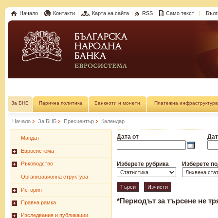
Начало
Контакти
Карта на сайта
RSS
Само текст
Бълг
За БНБ
Парична политика
Банкноти и монети
Платежна инфраструктура
Начало
За БНБ
Пресцентър
Календар
Дата от
Дат
Мандат
Евросистема
Ръководство
Изберете рубрика
Изберете п
Организационна структура
История
*Периодът за търсене не тр
Правна рамка
Изследвания и публикации