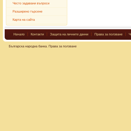
Често задавани въпроси
Разширено търсене
Карта на сайта
Начало
Контакти
Защита на личните данни
Права за ползване
Ч
Българска народна банка.
Права за ползване