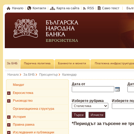
Начало
Контакти
Карта на сайта
RSS
Само текст
Бълг
За БНБ
Парична политика
Банкноти и монети
Платежна инфраструктура
Начало
За БНБ
Пресцентър
Календар
Дата от
Дат
Мандат
Евросистема
Ръководство
Изберете рубрика
Изберете п
Организационна структура
История
*Периодът за търсене не тр
Правна рамка
Изследвания и публикации