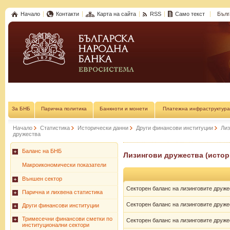
Начало
Контакти
Карта на сайта
RSS
Само текст
Бълг
За БНБ
Парична политика
Банкноти и монети
Платежна инфраструктура
Начало
Статистика
Исторически данни
Други финансови институции
Лиз
дружества
Баланс на БНБ
Лизингови дружества (истори
Макроикономически показатели
Външен сектор
Секторен баланс на лизинговите дружест
Парична и лихвена статистика
Секторен баланс на лизинговите дружест
Други финансови институции
Тримесечни финансови сметки по
Секторен баланс на лизинговите дружест
институционални сектори