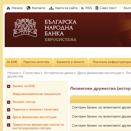
Начало
Контакти
Карта на сайта
RSS
Само текст
Бълг
За БНБ
Парична политика
Банкноти и монети
Платежна инфраструктура
Начало
Статистика
Исторически данни
Други финансови институции
Лиз
дружества
Баланс на БНБ
Лизингови дружества (истори
Макроикономически показатели
Външен сектор
Секторен баланс на лизинговите дружест
Парична и лихвена статистика
Секторен баланс на лизинговите дружест
Други финансови институции
Тримесечни финансови сметки по
Секторен баланс на лизинговите дружест
институционални сектори