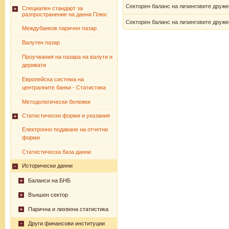
Секторен баланс на лизинговите дружест
Специален стандарт за
разпространение на данни Плюс
Секторен баланс на лизинговите дружест
Междубанков паричен пазар
Валутен пазар
Проучвания на пазара на валути и
деривати
Европейска система на
централните банки - Статистика
Методологически бележки
Статистически форми и указания
Електронно подаване на отчетни
форми
Статистическа база данни
Исторически данни
Баланси на БНБ
Външен сектор
Парична и лихвена статистика
Други финансови институции