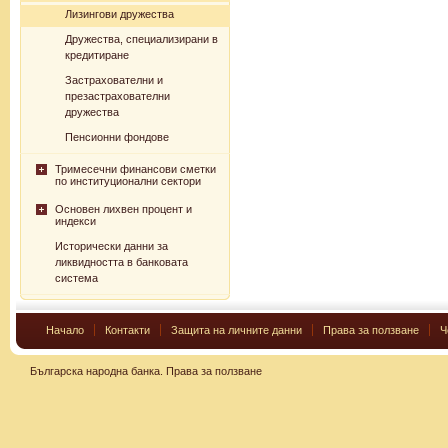
Лизингови дружества
Дружества, специализирани в
кредитиране
Застрахователни и
презастрахователни
дружества
Пенсионни фондове
Тримесечни финансови сметки
по институционални сектори
Основен лихвен процент и
индекси
Исторически данни за
ликвидността в банковата
система
Начало
Контакти
Защита на личните данни
Права за ползване
Ч
Българска народна банка.
Права за ползване