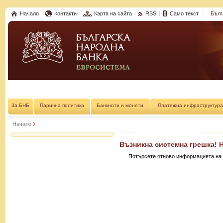
Начало
Контакти
Карта на сайта
RSS
Само текст
Бълг
За БНБ
Парична политика
Банкноти и монети
Платежна инфраструктура
Начало
Възникна системна грешка! 
Потърсете отново информацията на