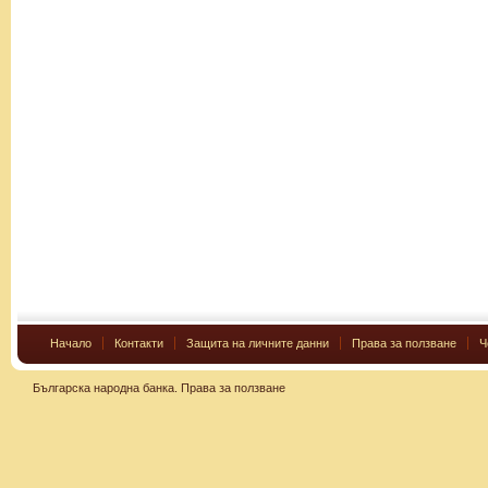
Начало
Контакти
Защита на личните данни
Права за ползване
Ч
Българска народна банка.
Права за ползване