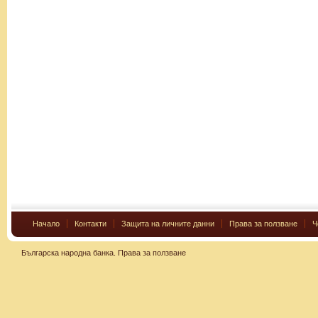
Начало
Контакти
Защита на личните данни
Права за ползване
Ч
Българска народна банка.
Права за ползване