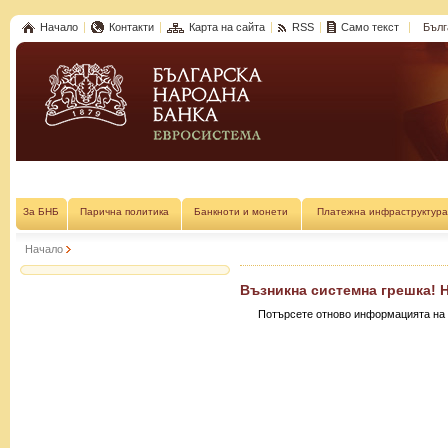
Начало
Контакти
Карта на сайта
RSS
Само текст
Бълг
За БНБ
Парична политика
Банкноти и монети
Платежна инфраструктура
Начало
Възникна системна грешка! 
Потърсете отново информацията на