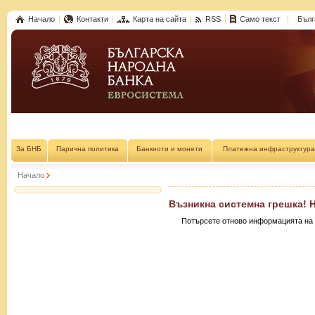
Начало
Контакти
Карта на сайта
RSS
Само текст
Бълг
За БНБ
Парична политика
Банкноти и монети
Платежна инфраструктура
Начало
Възникна системна грешка! 
Потърсете отново информацията на