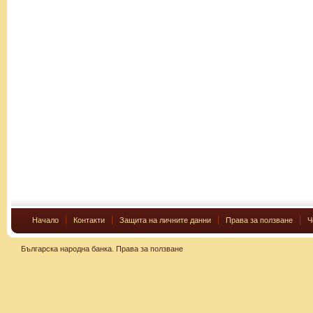
Начало
Контакти
Защита на личните данни
Права за ползване
Ч
Българска народна банка.
Права за ползване