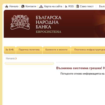
Начало
Контакти
Карта на сайта
RSS
Само текст
Бълг
За БНБ
Парична политика
Банкноти и монети
Платежна инфраструктура
Начало
Възникна системна грешка! 
Потърсете отново информацията на