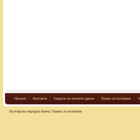
Начало
Контакти
Защита на личните данни
Права за ползване
Ч
Българска народна банка.
Права за ползване