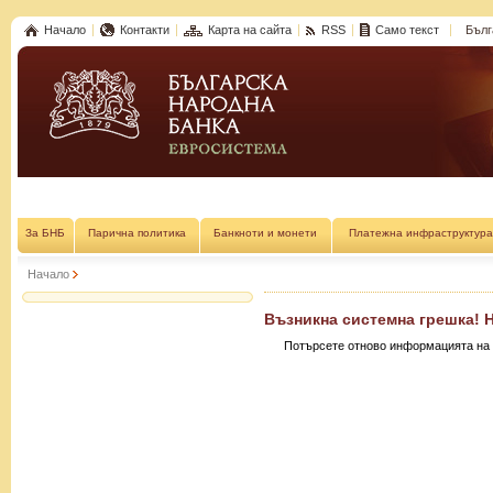
Начало
Контакти
Карта на сайта
RSS
Само текст
Бълг
За БНБ
Парична политика
Банкноти и монети
Платежна инфраструктура
Начало
Възникна системна грешка! 
Потърсете отново информацията на