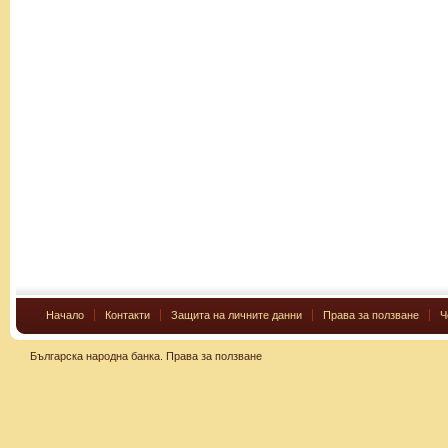
Начало
Контакти
Защита на личните данни
Права за ползване
Ч
Българска народна банка.
Права за ползване