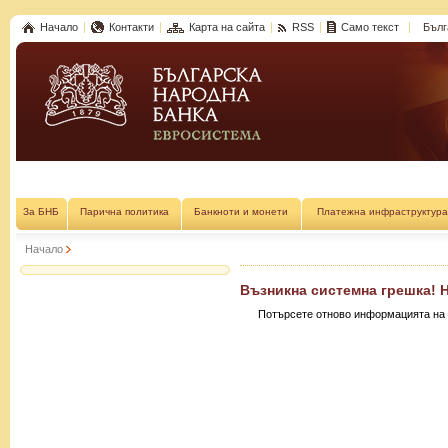
Начало
Контакти
Карта на сайта
RSS
Само текст
Бълг
За БНБ
Парична политика
Банкноти и монети
Платежна инфраструктура
Начало
Възникна системна грешка! 
Потърсете отново информацията на