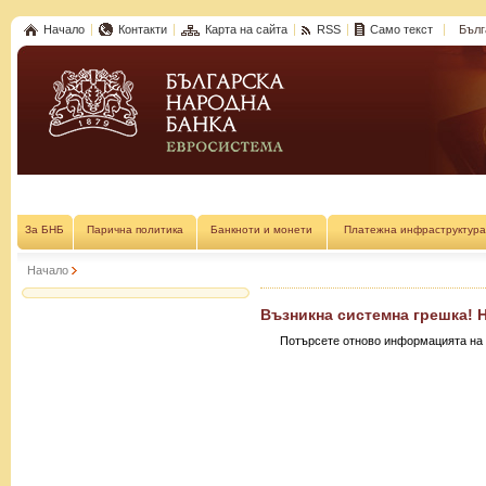
Начало
Контакти
Карта на сайта
RSS
Само текст
Бълг
За БНБ
Парична политика
Банкноти и монети
Платежна инфраструктура
Начало
Възникна системна грешка! 
Потърсете отново информацията на