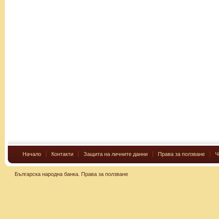
Начало
Контакти
Защита на личните данни
Права за ползване
Ч
Българска народна банка.
Права за ползване