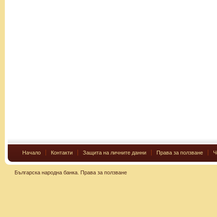
Начало
Контакти
Защита на личните данни
Права за ползване
Ч
Българска народна банка.
Права за ползване