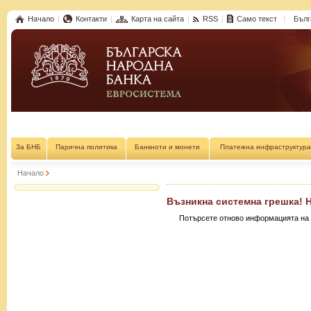
Начало
Контакти
Карта на сайта
RSS
Само текст
Бълг
За БНБ
Парична политика
Банкноти и монети
Платежна инфраструктура
Начало
Възникна системна грешка! 
Потърсете отново информацията на