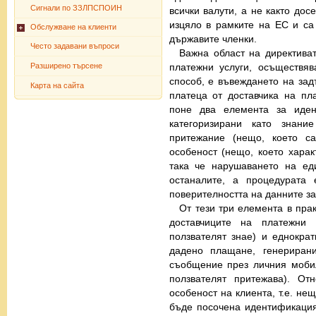
Сигнали по ЗЗЛПСПОИН
всички валути, а не както дос
изцяло в рамките на ЕС и са
Обслужване на клиенти
държавите членки.
Често задавани въпроси
Важна област на директива
платежни услуги, осъществя
Разширено търсене
способ, е въвеждането на зад
Карта на сайта
платеца от доставчика на пл
поне два елемента за иде
категоризирани като знани
притежание (нещо, което са
особеност (нещо, което харак
така че нарушаването на ед
останалите, а процедурата 
поверителността на данните за
От тези три елемента в пра
доставчиците на платежни
ползвателят знае) и еднокра
дадено плащане, генерирани
съобщение през личния моби
ползвателят притежава). От
особеност на клиента, т.е. не
бъде посочена идентификация