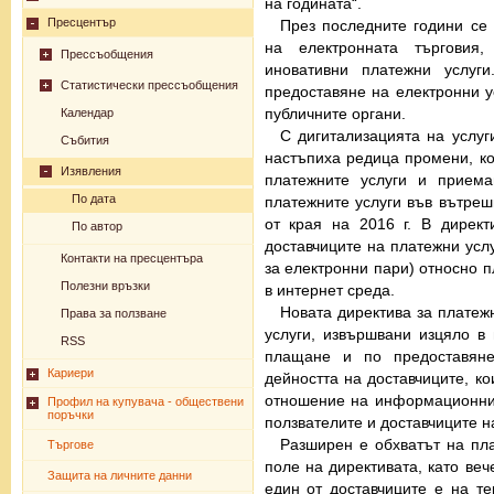
на годината“.
Пресцентър
През последните години се
на електронната търговия
Прессъобщения
иновативни платежни услуг
Статистически прессъобщения
предоставяне на електронни ус
публичните органи.
Календар
С дигитализацията на услу
Събития
настъпиха редица промени, ко
Изявления
платежните услуги и приема
По дата
платежните услуги във вътреш
от края на 2016 г. В дирек
По автор
доставчиците на платежни услу
Контакти на пресцентъра
за електронни пари) относно 
Полезни връзки
в интернет среда.
Новата директива за платеж
Права за ползване
услуги, извършвани изцяло в
RSS
плащане и по предоставян
Кариери
дейността на доставчиците, ко
отношение на информационнит
Профил на купувача - обществени
поръчки
ползвателите и доставчиците н
Разширен е обхватът на пл
Търгове
поле на директивата, като веч
Защита на личните данни
един от доставчиците е на т