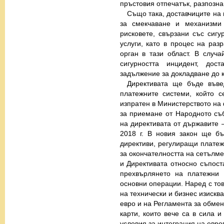
пръстовия отпечатък, разпозна
Също така, доставчиците на 
за смекчаване и механизми
рисковете, свързани със сигу
услуги, като в процес на раз
орган в тази област. В случ
сигурността инцидент, до
задължение за докладване до 
Директивата ще бъде въве
платежните системи, който 
изпратен в Министерството на 
за приемане от Народното съ
на директивата от държавите 
2018 г. В новия закон ще бъ
директиви, регулиращи платеж
за окончателността на сетълме
и Директивата относно съпост
прехвърлянето на платежни 
основни операции. Наред с то
на технически и бизнес изискв
евро и на Регламента за обмен
карти, които вече са в сила 
условия за интеграция на евр