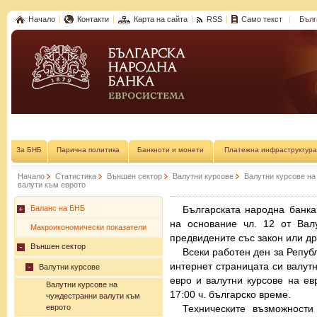
Начало
Контакти
Карта на сайта
RSS
Само текст
Бълг
За БНБ
Парична политика
Банкноти и монети
Платежна инфраструктура
Начало
Статистика
Външен сектор
Валутни курсове
Валутни курсове на
валути към еврото
Баланс на БНБ
Българската народна банка
на основание чл. 12 от Вал
Макроикономически показатели
предвидените със закон или др
Външен сектор
Всеки работен ден за Репуб
интернет страницата си валутн
Валутни курсове
евро и валутни курсове на ев
Валутни курсове на
17:00 ч. българско време.
чуждестранни валути към
еврото
Техническите възможности