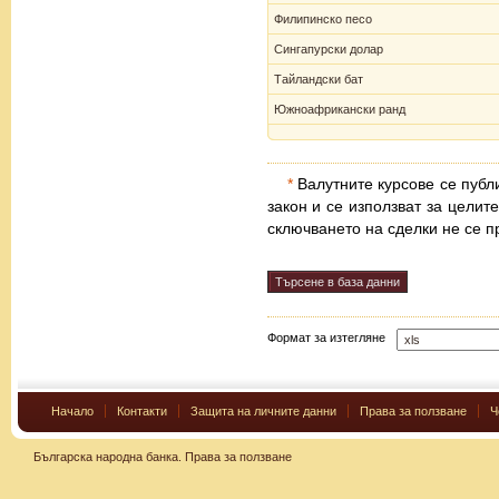
Филипинско песо
Сингапурски долар
Тайландски бат
Южноафрикански ранд
*
Валутните курсове се публи
закон и се използват за целит
сключването на сделки не се п
Формат за изтегляне
Начало
Контакти
Защита на личните данни
Права за ползване
Ч
Българска народна банка.
Права за ползване