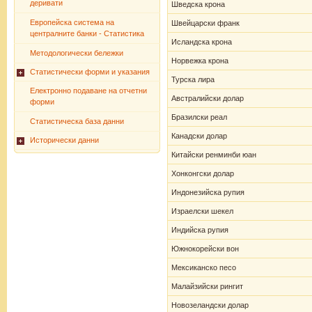
деривати
Шведска крона
Европейска система на
Швейцарски франк
централните банки - Статистика
Исландска крона
Методологически бележки
Норвежка крона
Статистически форми и указания
Турска лира
Електронно подаване на отчетни
Австралийски долар
форми
Бразилски реал
Статистическа база данни
Канадски долар
Исторически данни
Китайски ренминби юан
Хонконгски долар
Индонезийска рупия
Израелски шекел
Индийска рупия
Южнокорейски вон
Мексиканско песо
Малайзийски рингит
Новозеландски долар