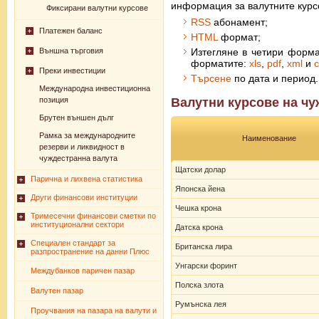
информация за валутните курс
Фиксирани валутни курсове
RSS
абонамент;
Платежен баланс
HTML
формат;
Външна търговия
Изтегляне в четири форма
форматите:
xls
,
pdf
,
xml
и
c
Преки инвестиции
Търсене
по дата и период.
Международна инвестиционна
позиция
Валутни курсове на чу
Брутен външен дълг
Рамка за международните
Наименование
резерви и ликвидност в
чуждестранна валута
Щатски долар
Парична и лихвена статистика
Японска йена
Други финансови институции
Чешка крона
Тримесечни финансови сметки по
институционални сектори
Датска крона
Специален стандарт за
Британска лира
разпространение на данни Плюс
Унгарски форинт
Междубанков паричен пазар
Полска злота
Валутен пазар
Румънска лея
Проучвания на пазара на валути и