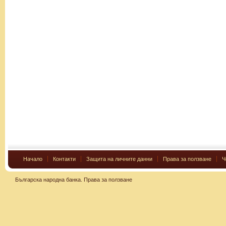
Начало
Контакти
Защита на личните данни
Права за ползване
Ч
Българска народна банка.
Права за ползване