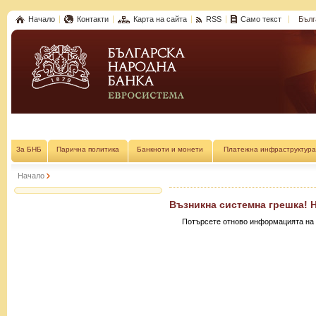
Начало
Контакти
Карта на сайта
RSS
Само текст
Бълг
За БНБ
Парична политика
Банкноти и монети
Платежна инфраструктура
Начало
Възникна системна грешка! 
Потърсете отново информацията на