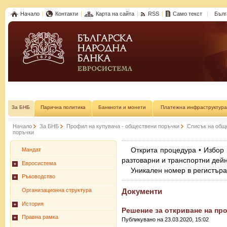
Начало
Контакти
Карта на сайта
RSS
Само текст
Бълг
За БНБ
Парична политика
Банкноти и монети
Платежна инфраструктура
Начало
За БНБ
Профил на купувача - обществени поръчки
Списък на общ
поръчки
Открита процедура • Избор 
Мандат
разтоварни и транспортни дейн
Евросистема
Уникален номер в регистър
Ръководство
Организационна структура
Документи
История
Решение за откриване на пр
Правна рамка
Публикувано на 23.03.2020, 15:02