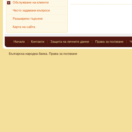
Обслужване на клиенти
Често задавани въпроси
Разширено търсене
Карта на сайта
Начало
Контакти
Защита на личните данни
Права за ползване
Ч
Българска народна банка.
Права за ползване