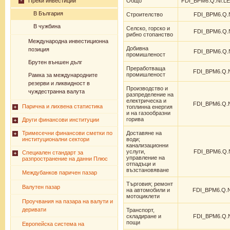
Преки инвестиции
Общо
FDI_BPM6.Q.NI.LE
В България
Строителство
FDI_BPM6.Q.N
В чужбина
Селско, горско и
FDI_BPM6.Q.N
рибно стопанство
Международна инвестиционна
Добивна
позиция
FDI_BPM6.Q.N
промишленост
Брутен външен дълг
Преработваща
FDI_BPM6.Q.N
промишленост
Рамка за международните
резерви и ликвидност в
Производство и
чуждестранна валута
разпределение на
електрическа и
FDI_BPM6.Q.N
Парична и лихвена статистика
топлинна енергия
и на газообразни
горива
Други финансови институции
Тримесечни финансови сметки по
Доставяне на
институционални сектори
води;
канализационни
услуги,
FDI_BPM6.Q.N
Специален стандарт за
управление на
разпространение на данни Плюс
отпадъци и
възстановяване
Междубанков паричен пазар
Търговия; ремонт
Валутен пазар
на автомобили и
FDI_BPM6.Q.N
мотоциклети
Проучвания на пазара на валути и
деривати
Транспорт,
складиране и
FDI_BPM6.Q.N
пощи
Европейска система на