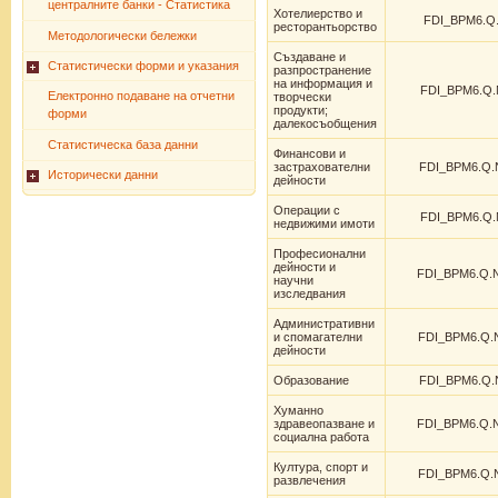
централните банки - Статистика
Хотелиерство и
FDI_BPM6.Q.
ресторантьорство
Методологически бележки
Създаване и
Статистически форми и указания
разпространение
на информация и
FDI_BPM6.Q.N
Електронно подаване на отчетни
творчески
продукти;
форми
далекосъобщения
Статистическа база данни
Финансови и
застрахователни
FDI_BPM6.Q.N
Исторически данни
дейности
Операции с
FDI_BPM6.Q.N
недвижими имоти
Професионални
дейности и
FDI_BPM6.Q.N
научни
изследвания
Административни
и спомагателни
FDI_BPM6.Q.N
дейности
Образование
FDI_BPM6.Q.N
Хуманно
здравеопазване и
FDI_BPM6.Q.N
социална работа
Култура, спорт и
FDI_BPM6.Q.N
развлечения