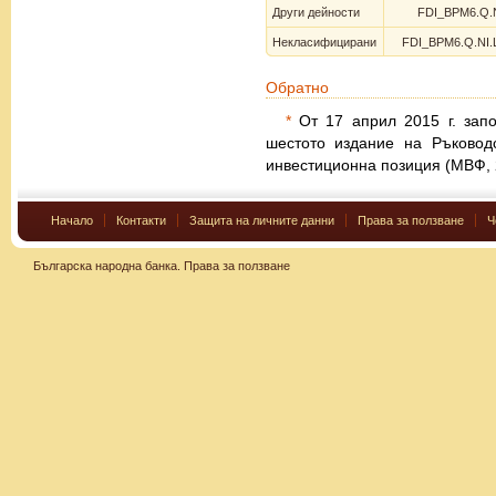
Други дейности
FDI_BPM6.Q.N
Некласифицирани
FDI_BPM6.Q.NI.
Обратно
*
От 17 април 2015 г. запо
шестото издание на Ръковод
инвестиционна позиция (МВФ, 
Начало
Контакти
Защита на личните данни
Права за ползване
Ч
Българска народна банка.
Права за ползване