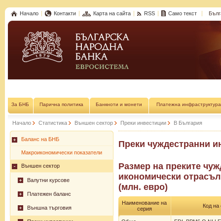
Начало
Контакти
Карта на сайта
RSS
Само текст
Бълг
За БНБ
Парична политика
Банкноти и монети
Платежна инфраструктура
Начало
Статистика
Външен сектор
Преки инвестиции
В България
Баланс на БНБ
Преки чуждестранни и
Макроикономически показатели
Размер на преките чу
Външен сектор
икономически отрасъл 
Валутни курсове
(млн. евро)
Платежен баланс
Наименование на
Код на
Външна търговия
серия