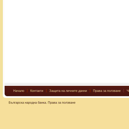
Начало
Контакти
Защита на личните данни
Права за ползване
Ч
Българска народна банка.
Права за ползване