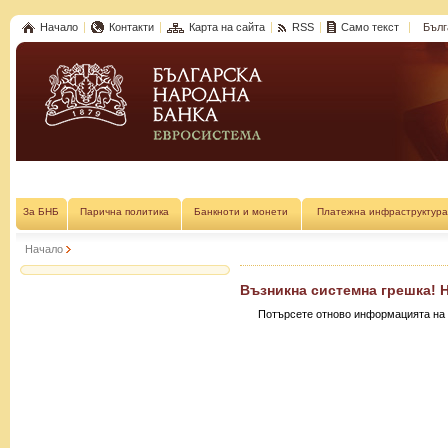
Начало
Контакти
Карта на сайта
RSS
Само текст
Бълг
За БНБ
Парична политика
Банкноти и монети
Платежна инфраструктура
Начало
Възникна системна грешка! 
Потърсете отново информацията на