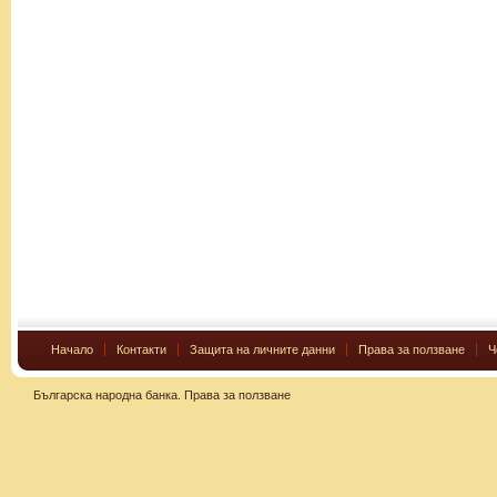
Начало
Контакти
Защита на личните данни
Права за ползване
Ч
Българска народна банка.
Права за ползване