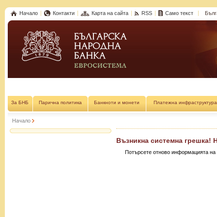
Начало
Контакти
Карта на сайта
RSS
Само текст
Бълг
За БНБ
Парична политика
Банкноти и монети
Платежна инфраструктура
Начало
Възникна системна грешка! 
Потърсете отново информацията на