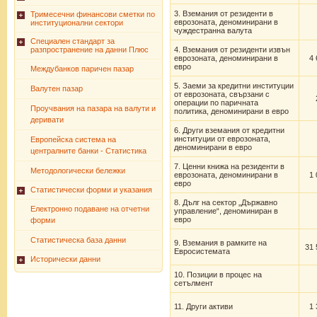
3. Вземания от резиденти в
Тримесечни финансови сметки по
еврозоната, деноминирани в
институционални сектори
чуждестранна валута
Специален стандарт за
разпространение на данни Плюс
4. Вземания от резиденти извън
еврозоната, деноминирани в
4 
евро
Междубанков паричен пазар
5. Заеми за кредитни институции
Валутен пазар
от еврозоната, свързани с
операции по паричната
Проучвания на пазара на валути и
политика, деноминирани в евро
деривати
6. Други вземания от кредитни
институции от еврозоната,
Европейска система на
деноминирани в евро
централните банки - Статистика
7. Ценни книжа на резиденти в
Методологически бележки
еврозоната, деноминирани в
1 
евро
Статистически форми и указания
8. Дълг на сектор „Държавно
Електронно подаване на отчетни
управление“, деноминиран в
евро
форми
Статистическа база данни
9. Вземания в рамките на
31 
Евросистемата
Исторически данни
10. Позиции в процес на
сетълмент
11. Други активи
1 