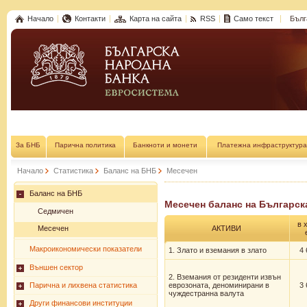
Начало
Контакти
Карта на сайта
RSS
Само текст
Бълг
За БНБ
Парична политика
Банкноти и монети
Платежна инфраструктура
Начало
Статистика
Баланс на БНБ
Месечен
Баланс на БНБ
Месечен баланс на Българска
Седмичен
в 
Месечен
АКТИВИ
Макроикономически показатели
1. Злато и вземания в злато
4 
Външен сектор
2. Вземания от резиденти извън
Парична и лихвена статистика
еврозоната, деноминирани в
3 
чуждестранна валута
Други финансови институции