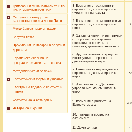
3. Вземания от резиденти в
Тримесечни финансови сметки по
еврозоната, деноминирани в
институционални сектори
чуждестранна валута
Специален стандарт за
разпространение на данни Плюс
4. Вземания от резиденти извън
еврозоната, деноминирани в
3 
евро
Междубанков паричен пазар
5. Заеми за кредитни институции
Валутен пазар
от еврозоната, свързани с
операции по паричната
Проучвания на пазара на валути и
политика, деноминирани в евро
деривати
6. Други вземания от кредитни
институции от еврозоната,
Европейска система на
деноминирани в евро
централните банки - Статистика
7. Ценни книжа на резиденти в
Методологически бележки
еврозоната, деноминирани в
5 
евро
Статистически форми и указания
8. Дълг на сектор „Държавно
Електронно подаване на отчетни
управление“, деноминиран в
евро
форми
Статистическа база данни
9. Вземания в рамките на
33 
Евросистемата
Исторически данни
10. Позиции в процес на
сетълмент
11. Други активи
4 