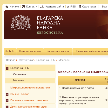
Начало
Контакти
Карта на сайта
RSS
Само текст
Бълг
За БНБ
Парична политика
Банкноти и монети
Платежна инфраструктура
Начало
Статистика
Баланс на БНБ
Месечен
Баланс на БНБ
Месечен баланс на Българска
Седмичен
в 
Месечен
АКТИВИ
Макроикономически показатели
1. Злато и вземания в злато
4 
Външен сектор
2. Вземания от резиденти извън
Парична и лихвена статистика
еврозоната, деноминирани в
3 
чуждестранна валута
Други финансови институции