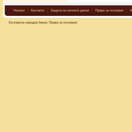
Начало
Контакти
Защита на личните данни
Права за ползване
Ч
Българска народна банка.
Права за ползване