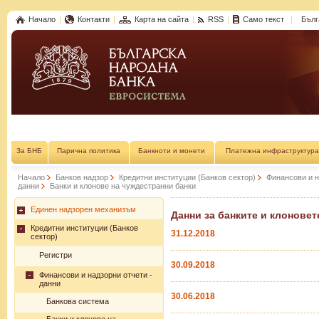
Начало
Контакти
Карта на сайта
RSS
Само текст
Бълг
За БНБ
Парична политика
Банкноти и монети
Платежна инфраструктура
Начало
Банков надзор
Кредитни институции (Банков сектор)
Финансови и н
данни
Банки и клонове на чуждестранни банки
Единен надзорен механизъм
Данни за банките и клоновете
Кредитни институции (Банков
31.12.2018
сектор)
Регистри
30.09.2018
Финансови и надзорни отчети -
данни
30.06.2018
Банкова система