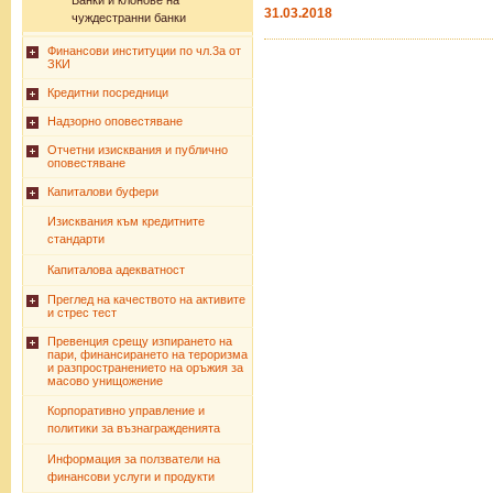
Банки и клонове на
31.03.2018
чуждестранни банки
Финансови институции по чл.3а от
ЗКИ
Кредитни посредници
Надзорно оповестяване
Отчетни изисквания и публично
оповестяване
Капиталови буфери
Изисквания към кредитните
стандарти
Капиталова адекватност
Преглед на качеството на активите
и стрес тест
Превенция срещу изпирането на
пари, финансирането на тероризма
и разпространението на оръжия за
масово унищожение
Корпоративно управление и
политики за възнагражденията
Информация за ползватели на
финансови услуги и продукти